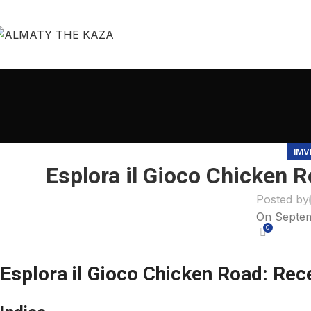
IMV
Esplora il Gioco Chicken 
Posted by
On Septem
0
Esplora il Gioco Chicken Road: Rec