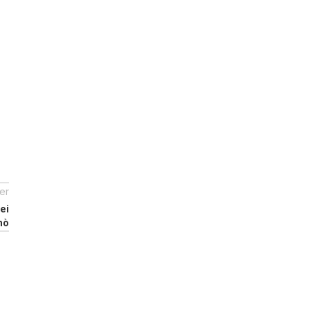
er
ei
nò