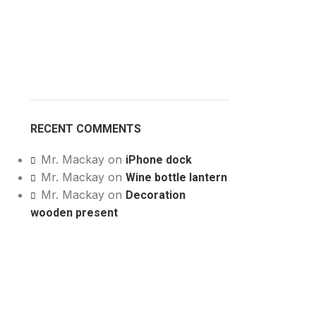
RECENT COMMENTS
Mr. Mackay
on
iPhone dock
Mr. Mackay
on
Wine bottle lantern
Mr. Mackay
on
Decoration
wooden present