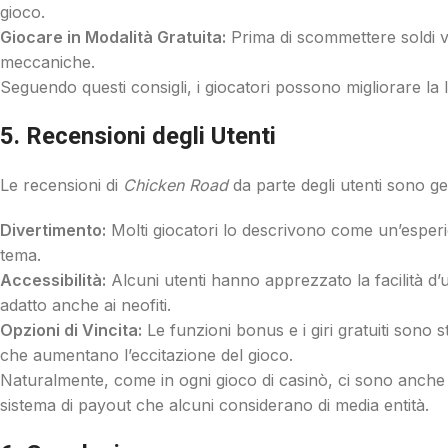
gioco.
Giocare in Modalità Gratuita:
Prima di scommettere soldi ve
meccaniche.
Seguendo questi consigli, i giocatori possono migliorare la l
5. Recensioni degli Utenti
Le recensioni di
Chicken Road
da parte degli utenti sono ge
Divertimento:
Molti giocatori lo descrivono come un’esperien
tema.
Accessibilità:
Alcuni utenti hanno apprezzato la facilità d’uso
adatto anche ai neofiti.
Opzioni di Vincita:
Le funzioni bonus e i giri gratuiti sono
che aumentano l’eccitazione del gioco.
Naturalmente, come in ogni gioco di casinò, ci sono anche a
sistema di payout che alcuni considerano di media entità.